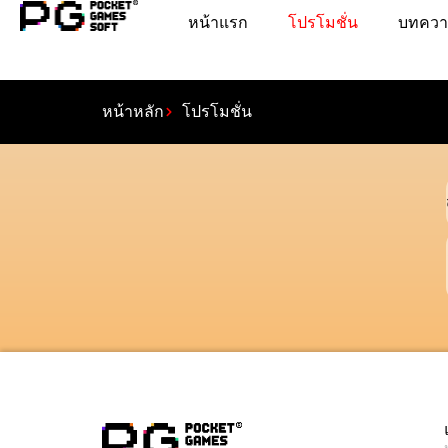
หน้าแรก
โปรโมชั่น
บทคว
หน้าหลัก
โปรโมชั่น