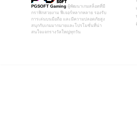
PGSOFT Gaming
ผู้พัฒนาเกมสล็อตที่มี
กราฟิกสวยงาม ฟีเจอร์หลากหลาย รองรับ
การเล่นบนมือถือ และมีความปลอดภัยสูง
สนุกกับเกมมากมายและโปรโมชั่นที่น่า
สนใจแจกรางวัลใหญ่ทุกวัน