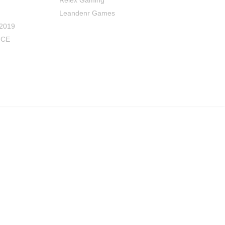
Relex Gaming
Leandenr Games
2019
 ICE