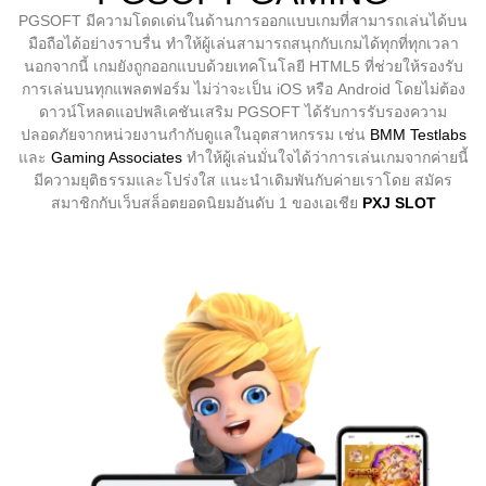
PGSOFT มีความโดดเด่นในด้านการออกแบบเกมที่สามารถเล่นได้บน
มือถือได้อย่างราบรื่น ทำให้ผู้เล่นสามารถสนุกกับเกมได้ทุกที่ทุกเวลา
นอกจากนี้ เกมยังถูกออกแบบด้วยเทคโนโลยี HTML5 ที่ช่วยให้รองรับ
การเล่นบนทุกแพลตฟอร์ม ไม่ว่าจะเป็น iOS หรือ Android โดยไม่ต้อง
ดาวน์โหลดแอปพลิเคชันเสริม PGSOFT ได้รับการรับรองความ
ปลอดภัยจากหน่วยงานกำกับดูแลในอุตสาหกรรม เช่น
BMM Testlabs
และ
Gaming Associates
ทำให้ผู้เล่นมั่นใจได้ว่าการเล่นเกมจากค่ายนี้
มีความยุติธรรมและโปร่งใส แนะนำเดิมพันกับค่ายเราโดย สมัคร
สมาชิกกับเว็บสล็อตยอดนิยมอันดับ 1 ของเอเชีย
PXJ SLOT