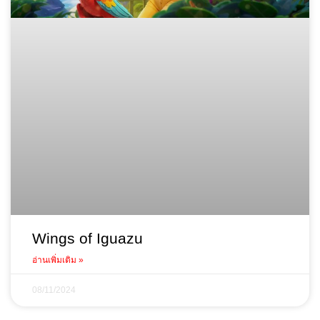
Wings of Iguazu
อ่านเพิ่มเติม »
08/11/2024